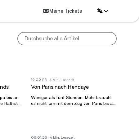
Meine Tickets
12.02.26
· 4 Min. Lesezeit
ands
Von Paris nach Hendaye
opa bis an
Weniger als fünf Stunden. Mehr braucht
 Halt ist
es nicht, um mit dem Zug von Paris bis an
 Meer in
die französisch spanische Grenze zu
reisen. Der TGV von Paris nach He
06.01.26
· 4 Min. Lesezeit