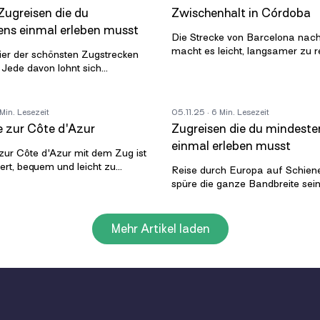
Zugreisen die du
Zwischenhalt in Córdoba
ns einmal erleben musst
Die Strecke von Barcelona nach
macht es leicht, langsamer zu r
vier der schönsten Zugstrecken
mehr als nur die großen Endpun
 Jede davon lohnt sich
sehen. In knapp fünf Stunden fä
 einmal. Nicht weil sie berühmt
ern weil sie der Landsch
 Min. Lesezeit
05.11.25
· 6 Min. Lesezeit
 zur Côte d'Azur
Zugreisen die du mindeste
einmal erleben musst
zur Côte d'Azur mit dem Zug ist
ert, bequem und leicht zu
Reise durch Europa auf Schien
e Strecke zeigt einen klaren
spüre die ganze Bandbreite sei
on Mitteleuropa zum Mitt
Landschaften und Kulturen. Die
Routen decken verschiedene Tei
Konti
Mehr Artikel laden