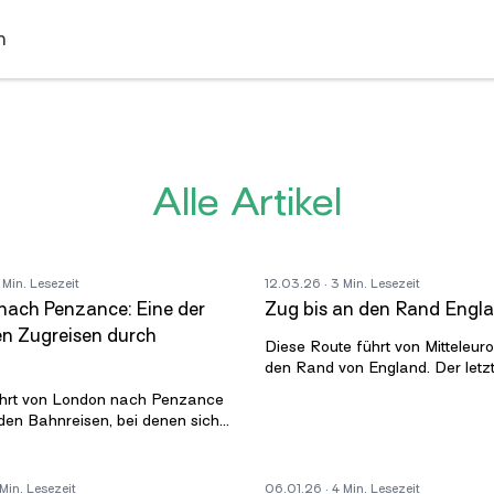
n
Alle Artikel
 Min. Lesezeit
12.03.26
· 3 Min. Lesezeit
ach Penzance: Eine der
Zug bis an den Rand Engl
n Zugreisen durch
Diese Route führt von Mitteleur
den Rand von England. Der letzte
Penzance, eine kleine Stadt am
hrt von London nach Penzance
Cornwall. Es gibt drei Haup
den Bahnreisen, bei denen sich
sche Landschaft langsam
 Sie beginnt im geschäftigen
 Min. Lesezeit
06.01.26
· 4 Min. Lesezeit