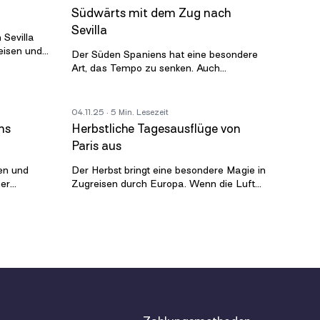
Südwärts mit dem Zug nach
Sevilla
 Sevilla
eisen und
Der Süden Spaniens hat eine besondere
kte zu
Art, das Tempo zu senken. Auch
hr
außerhalb des Hochsommers fühlen sich
die Tage warm und hell an. Die Abende
ziehe
04.11.25
· 5 Min. Lesezeit
ns
Herbstliche Tagesausflüge von
Paris aus
en und
Der Herbst bringt eine besondere Magie in
ner
Zugreisen durch Europa. Wenn die Luft
se fünf
kühler wird und das Licht weicher, wirkt es
le des
beruhigend, die Landschaft