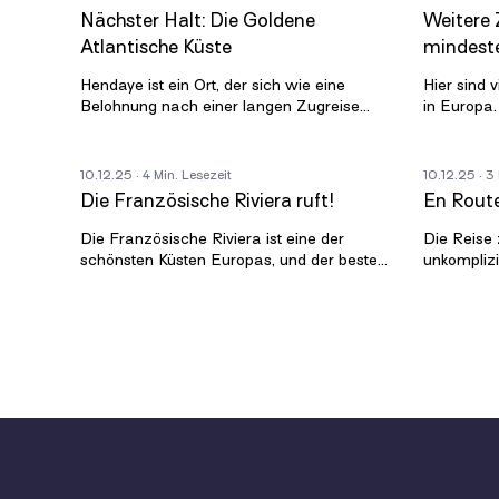
Nächster Halt: Die Goldene
Weitere 
Atlantische Küste
mindeste
Hendaye ist ein Ort, der sich wie eine
Hier sind 
Belohnung nach einer langen Zugreise
in Europa.
anfühlt. Die Stadt liegt direkt an der
mindestens
französisch spanischen Grenze, dort
sind, sond
10.12.25
· 4 Min. Lesezeit
10.12.25
· 3
Die Französische Riviera ruft!
En Route
Die Französische Riviera ist eine der
Die Reise 
schönsten Küsten Europas, und der beste
unkomplizi
Weg, sie zu entdecken, ist mit dem Zug. In
planen. Di
weniger als neun Stunden kann
Wechsel v