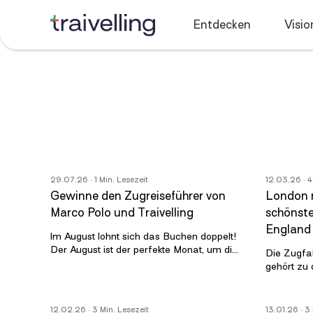
Entdecken
Visio
29.07.26
· 1 Min. Lesezeit
12.03.26
· 4
Gewinne den Zugreiseführer von
London n
Marco Polo und Traivelling
schönste
England
Im August lohnt sich das Buchen doppelt!
Der August ist der perfekte Monat, um die
Die Zugfa
nächste Zugreise durch Europa zu
gehört zu 
planen. Und als kleines Dankeschön
die engli
entfaltet.
12.02.26
· 3 Min. Lesezeit
13.01.26
· 3