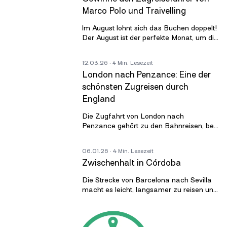
Marco Polo und Traivelling
Im August lohnt sich das Buchen doppelt!
Der August ist der perfekte Monat, um die
nächste Zugreise durch Europa zu
planen. Und als kleines Dankeschön
12.03.26
· 4 Min. Lesezeit
London nach Penzance: Eine der
schönsten Zugreisen durch
England
Die Zugfahrt von London nach
Penzance gehört zu den Bahnreisen, bei
denen sich die englische Landschaft
langsam entfaltet. Sie beginnt im
06.01.26
· 4 Min. Lesezeit
geschäftigen
Zwischenhalt in Córdoba
Die Strecke von Barcelona nach Sevilla
macht es leicht, langsamer zu reisen und
mehr als nur die großen Endpunkte zu
sehen. In knapp fünf Stunden fähr