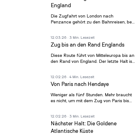
England
Die Zugfahrt von London nach
Penzance gehört zu den Bahnreisen, bei
denen sich die englische Landschaft
langsam entfaltet. Sie beginnt im
12.03.26
· 3 Min. Lesezeit
geschäftigen
Zug bis an den Rand Englands
Diese Route führt von Mitteleuropa bis an
den Rand von England. Der letzte Halt ist
Penzance, eine kleine Stadt am Meer in
Cornwall. Es gibt drei Haup
12.02.26
· 4 Min. Lesezeit
Von Paris nach Hendaye
Weniger als fünf Stunden. Mehr braucht
es nicht, um mit dem Zug von Paris bis
an die französisch spanische Grenze zu
reisen. Der TGV von Paris nach He
12.02.26
· 3 Min. Lesezeit
Nächster Halt: Die Goldene
Atlantische Küste