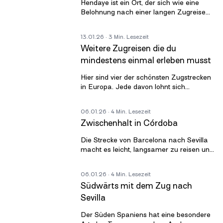
Hendaye ist ein Ort, der sich wie eine
Belohnung nach einer langen Zugreise
anfühlt. Die Stadt liegt direkt an der
französisch spanischen Grenze, dort
13.01.26
· 3 Min. Lesezeit
Weitere Zugreisen die du
mindestens einmal erleben musst
Hier sind vier der schönsten Zugstrecken
in Europa. Jede davon lohnt sich
mindestens einmal. Nicht weil sie
berühmt sind, sondern weil sie der
06.01.26
· 4 Min. Lesezeit
Landsch
Zwischenhalt in Córdoba
Die Strecke von Barcelona nach Sevilla
macht es leicht, langsamer zu reisen und
mehr als nur die großen Endpunkte zu
sehen. In knapp fünf Stunden fähr
06.01.26
· 4 Min. Lesezeit
Südwärts mit dem Zug nach
Sevilla
Der Süden Spaniens hat eine besondere