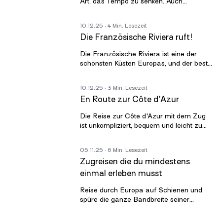
Art, das Tempo zu senken. Auch
außerhalb des Hochsommers fühlen sich
die Tage warm und hell an. Die Abende
10.12.25
· 4 Min. Lesezeit
ziehe
Die Französische Riviera ruft!
Die Französische Riviera ist eine der
schönsten Küsten Europas, und der beste
Weg, sie zu entdecken, ist mit dem Zug.
In weniger als neun Stunden kann
10.12.25
· 3 Min. Lesezeit
En Route zur Côte d'Azur
Die Reise zur Côte d'Azur mit dem Zug
ist unkompliziert, bequem und leicht zu
planen. Die Strecke zeigt einen klaren
Wechsel von Mitteleuropa zum Mitt
05.11.25
· 6 Min. Lesezeit
Zugreisen die du mindestens
einmal erleben musst
Reise durch Europa auf Schienen und
spüre die ganze Bandbreite seiner
Landschaften und Kulturen. Diese fünf
Routen decken verschiedene Teile des